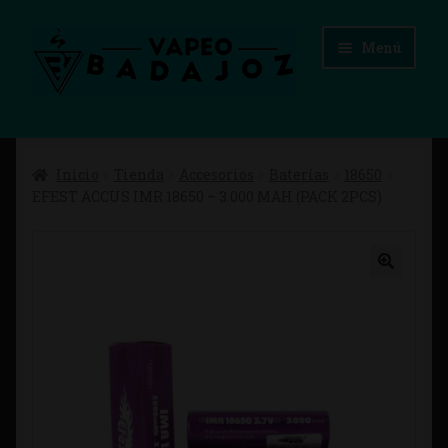
Ir
Ir
Menú
a
al
la
contenido
navegación
Inicio
Inicio
Tienda
Accesorios
Baterías
18650
Advertencias Legales
EFEST ACCUS IMR 18650 – 3.000 MAH (PACK 2PCS)
Aviso Legal
Blog
Carrito
Checkout
Condiciones de compra