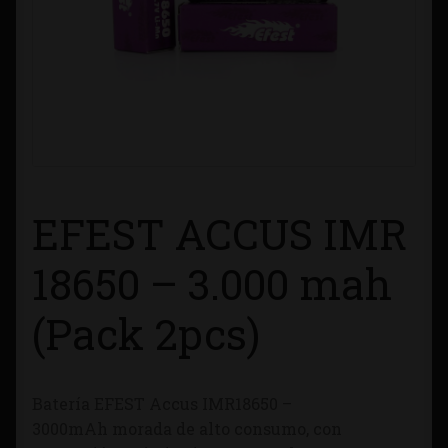
Contacto
Información sobre Envíos
Métodos de Pago
Métodos de Pago
EFEST ACCUS IMR
Mi Cuenta
18650 – 3.000 mah
Política de Cookies
(Pack 2pcs)
Política de Privacidad
Batería EFEST Accus IMR18650 –
Quienes Somos
3000mAh morada de alto consumo, con