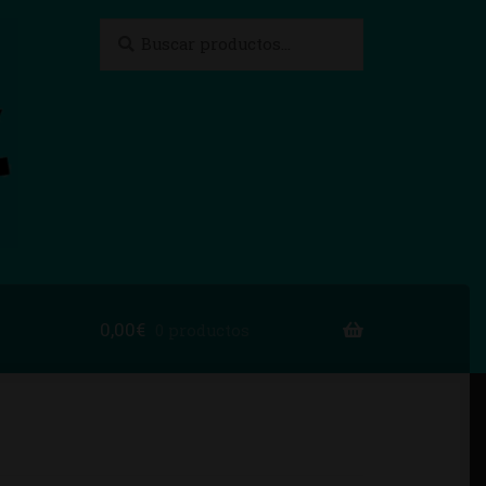
Buscar
Buscar
por:
0,00
€
0 productos
to