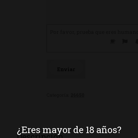
Por favor, prueba que eres human
Categoría:
26650
¿Eres mayor de 18 años?
Descripción