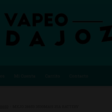
os
Mi Cuenta
Carrito
Contacto
Blog
Carrito
Checkout
Condiciones de compra
Contac
ago
Métodos de Pago
Mi Cuenta
Política de Cookies
26650
MXJO 26650 3500MAH 35A BATTERY