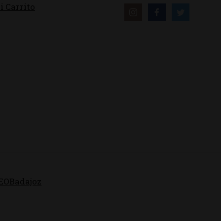
i Carrito
EOBadajoz