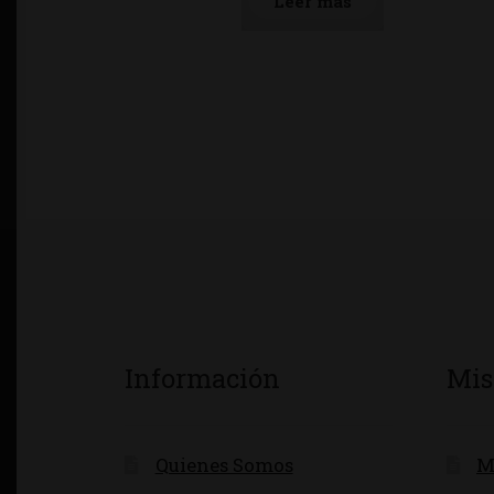
Leer más
Información
Mis
Quienes Somos
M