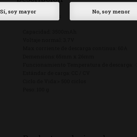
Especificaciones
Capacidad: 3500mAh
Voltaje normal: 3.7V
Max corriente de descarga continua: 60A
Demensions: 65mm x 26mm
Funcionamiento Temperatura de descarga: -10
Estándar de carga: CC / CV
Ciclo de Vida:> 500 ciclos
Peso: 100 g