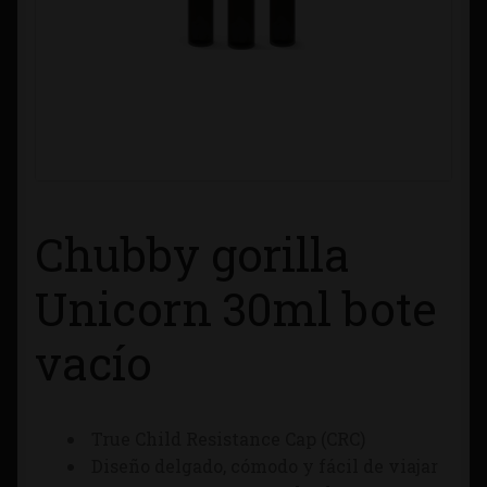
Contacto
Información sobre Envíos
Métodos de Pago
Métodos de Pago
Chubby gorilla
Mi Cuenta
Unicorn 30ml bote
Política de Cookies
vacío
Política de Privacidad
True Child Resistance Cap (CRC)
Quienes Somos
Diseño delgado, cómodo y fácil de viajar