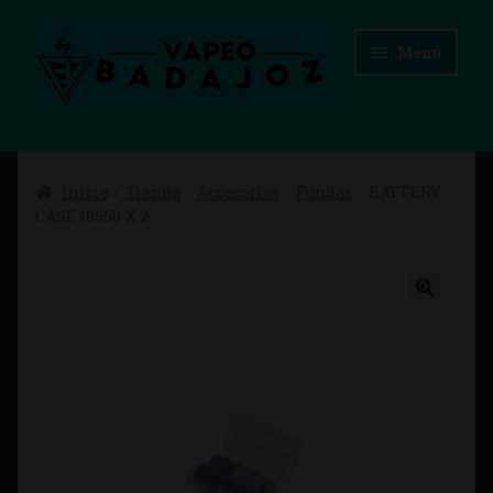
Ir
Ir
Menú
a
al
la
contenido
navegación
Inicio
Inicio
Tienda
Accesorios
Fundas
BATTERY
Advertencias Legales
CASE 18650 X 2
Aviso Legal
Blog
Carrito
Checkout
Condiciones de compra