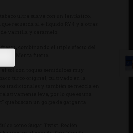
 tabaco ultra suave con un fantástico.
 que recuerda al e-líquido RY4 y a otras
 de vainilla y caramelo.
fresca, combinando el triple efecto del
ares. Menta fuerte.
do al sol con toques semidulces muy
abaco turco original, cultivado en la
los tradicionales y también se mezcla en
 relativamente leve, por lo que es una
t” que buscan un golpe de garganta
 dulce como Sugar Twist. Recién