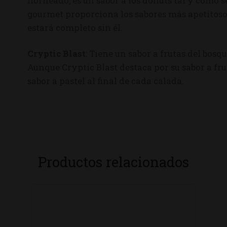
horneado, es un sabor a los donuts tal y como s
gourmet proporciona los sabores más apetitoso
estará completo sin él.
Cryptic Blast
: Tiene un sabor a frutas del bosq
Aunque Cryptic Blast destaca por su sabor a fru
sabor a pastel al final de cada calada.
Productos relacionados