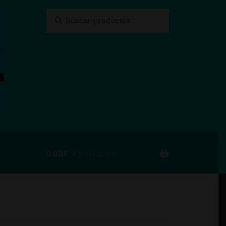
Buscar
Buscar
por:
0,00
€
0 productos
to