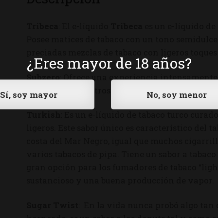
Tribeca
: El e-líquido
Tribeca
es un e-líquido de
Posee matices de tabaco con un tono semidulce,
preciadas mezclas de tabaco con ligeros toques
¿Eres mayor de 18 años?
Subzero
: Ofrece una experiencia intensamente 
menthol de nuestros sabores mentolados estánd
Turkish
: Es un e-líquido de tabaco turco cura
ligeros. Este sabor único es característico del t
costa del Mar Negro, igual que muchos cigarril
varios tabacos de pipa. Tiene un sabor a tabaco
gran opción para los fumadores de tabaco “ligh
sustancioso y una buena producción de vapor.
Sugar Twist
: En la vida nunca probó algo tan