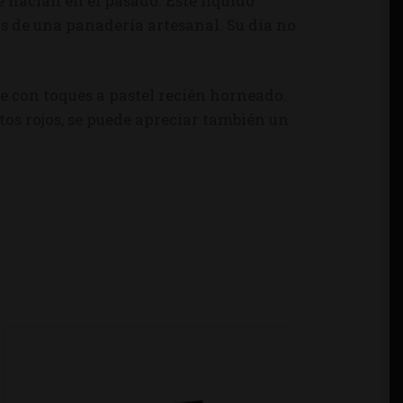
e hacían en el pasado. Este líquido
s de una panadería artesanal. Su día no
ue con toques a pastel recién horneado.
tos rojos, se puede apreciar también un