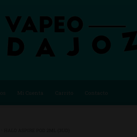
os
Mi Cuenta
Carrito
Contacto
Blog
Carrito
Checkout
Condiciones de compra
Contac
ago
Métodos de Pago
Mi Cuenta
Política de Cookies
HALO ASPIRE POD 2ML (3UD)