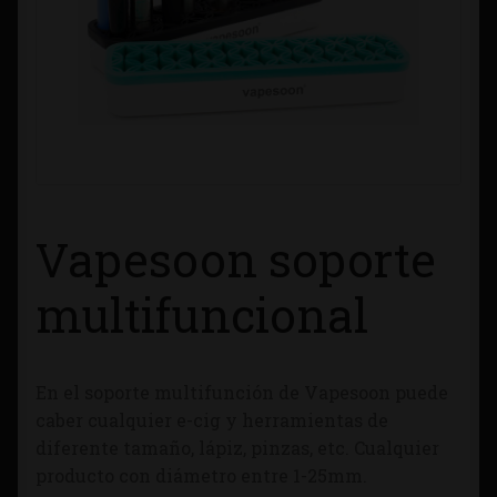
Contacto
Información sobre Envíos
Métodos de Pago
Métodos de Pago
Vapesoon soporte
Mi Cuenta
multifuncional
Política de Cookies
En el soporte multifunción de Vapesoon puede
Política de Privacidad
caber cualquier e-cig y herramientas de
diferente tamaño, lápiz, pinzas, etc. Cualquier
Quienes Somos
producto con diámetro entre 1-25mm.