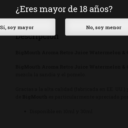
¿Eres mayor de 18 años?
Descripción
BigMouth Aroma Retro Juice Watermelon & 
BigMouth Aroma Retro Juice Watermelon & 
mezcla la sandía y el pomelo.
Gracias a la alta calidad (fabricada en EE. UU.)
de
BigMouth
es particularmente apreciado por
Disponible en 10ml y 30ml