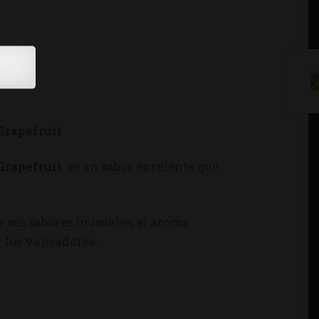
Grapefruit
Grapefruit
es un sabor excelente que
 y sus sabores inusuales, el aroma
 los vapeadores.