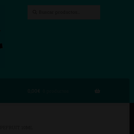
Buscar
Buscar
por:
0,00
€
0 productos
to
PEFRUIT 10ML