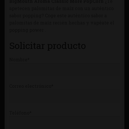
BigMouth Aroma Classic More PopCorn
¿Te
Tienda
apetecen palomitas de maíz con un auténtico
sabor popping? Coge este auténtico sabor a
palomitas de maíz recién hechas y vapéate el
popping power .
Solicitar producto
Nombre*
Correo electrónico*
Teléfono*