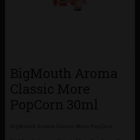
Contacto
Información sobre Envíos
Métodos de Pago
Métodos de Pago
BigMouth Aroma
Mi Cuenta
Classic More
Política de Cookies
PopCorn 30ml
Política de Privacidad
BigMouth Aroma Classic More PopCorn
Quienes Somos