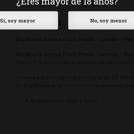
¿Eres mayor de 18 años?
Descripción
BigMouth Aroma Fizzy Peach – Lemon – Tea
BigMouth Aroma Fizzy Peach – Lemon – Tea
limón y té aportando al paladar un verdadero 
Gracias a la alta calidad (fabricada en EE. UU.)
de
BigMouth
es particularmente apreciado por
Disponible en 10ml y 30ml