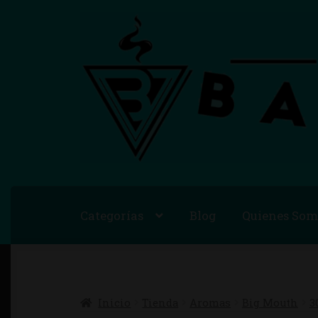
Ir
Ir
a
al
la
contenido
navegación
Categorías
Blog
Quienes Som
Inicio
Advertencias Legales
Aviso Legal
Información sobre Envíos
Métodos de P
Inicio
Tienda
Aromas
Big Mouth
3