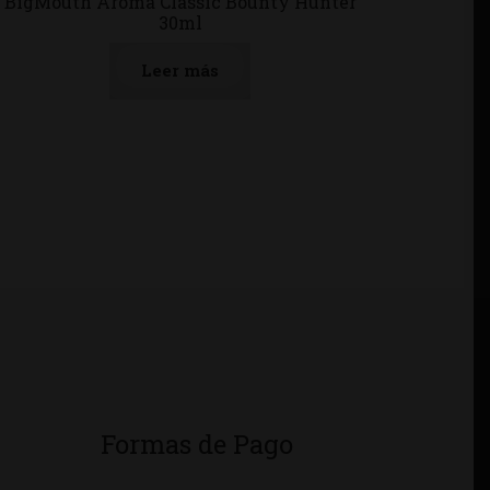
BigMouth Aroma Classic Bounty Hunter
30ml
Leer más
Formas de Pago