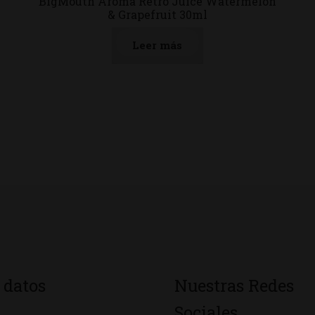
BigMouth Aroma Retro Juice Watermelon
& Grapefruit 30ml
Leer más
 datos
Nuestras Redes
Sociales