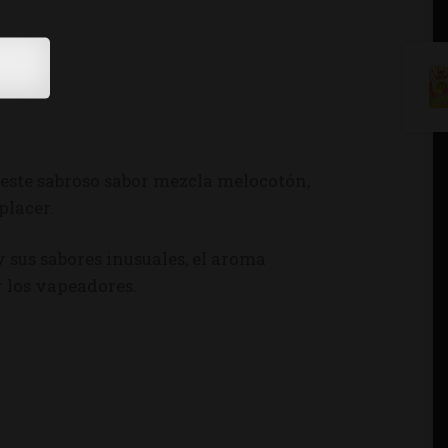
este sabroso sabor mezcla melocotón,
placer.
 y sus sabores inusuales, el aroma
 los vapeadores.