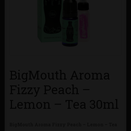
Contacto
Información sobre Envíos
Métodos de Pago
Métodos de Pago
BigMouth Aroma
Mi Cuenta
Fizzy Peach –
Política de Cookies
Lemon – Tea 30ml
Política de Privacidad
Quienes Somos
BigMouth Aroma Fizzy Peach – Lemon – Tea