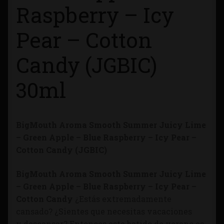
Raspberry – Icy
Tienda
Pear – Cotton
Candy (JGBIC)
30ml
BigMouth Aroma Smooth Summer Juicy Lime
– Green Apple – Blue Raspberry – Icy Pear –
Cotton Candy (JGBIC)
BigMouth Aroma Smooth Summer Juicy Lime
– Green Apple – Blue Raspberry – Icy Pear –
Cotton Candy
¿Estás extremadamente
cansado? ¿Sientes que necesitas vacaciones
y descansar? Entonces este batido de verano es