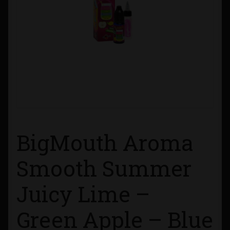
Contacto
Información sobre Envíos
Métodos de Pago
Métodos de Pago
Mi Cuenta
BigMouth Aroma
Política de Cookies
Smooth Summer
Juicy Lime –
Política de Privacidad
Green Apple – Blue
Quienes Somos