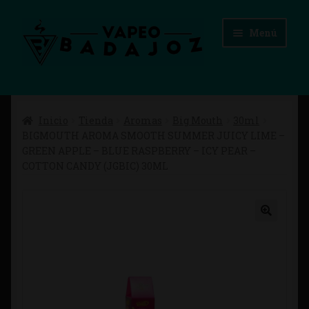
Ir
Ir
Menú
a
al
la
contenido
navegación
Inicio
Inicio
Tienda
Aromas
Big Mouth
30ml
Advertencias Legales
BIGMOUTH AROMA SMOOTH SUMMER JUICY LIME –
GREEN APPLE – BLUE RASPBERRY – ICY PEAR –
Aviso Legal
COTTON CANDY (JGBIC) 30ML
Blog
Carrito
Checkout
Condiciones de compra