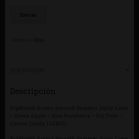
Categoría:
30ml
DESCRIPCIÓN
Descripción
BigMouth Aroma Smooth Summer Juicy Lime
– Green Apple – Blue Raspberry – Icy Pear –
Cotton Candy (JGBIC)
BigMouth Aroma Smooth Summer Juicy Lime