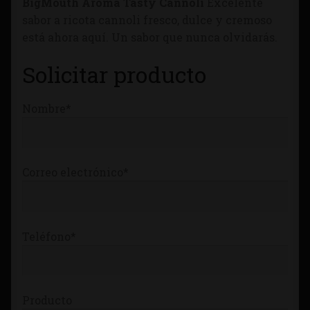
BigMouth Aroma Tasty Cannoli
Excelente
Tienda
sabor a ricota cannoli fresco, dulce y cremoso
está ahora aquí. Un sabor que nunca olvidarás.
Solicitar producto
Nombre*
Correo electrónico*
Teléfono*
Producto