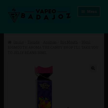
Ir
Ir
Menú
a
al
la
contenido
navegación
Inicio
Inicio
Tienda
Aromas
Big Mouth
30ml
Advertencias Legales
BIGMOUTH AROMA THE CANDY SHOP I’LL TAKE YOU
TO JELLY BEANS 30ML
Aviso Legal
Blog
Carrito
Checkout
Condiciones de compra