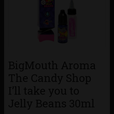
Contacto
Información sobre Envíos
Métodos de Pago
Métodos de Pago
BigMouth Aroma
Mi Cuenta
The Candy Shop
Política de Cookies
I’ll take you to
Política de Privacidad
Jelly Beans 30ml
Quienes Somos