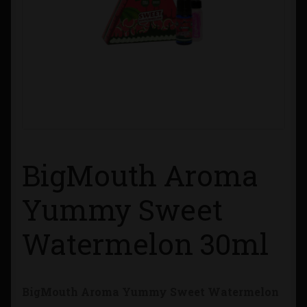
Contacto
Información sobre Envíos
Métodos de Pago
Métodos de Pago
BigMouth Aroma
Mi Cuenta
Yummy Sweet
Política de Cookies
Watermelon 30ml
Política de Privacidad
Quienes Somos
BigMouth Aroma Yummy Sweet Watermelon