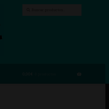
Buscar
Buscar
por:
0,00
€
0 productos
to