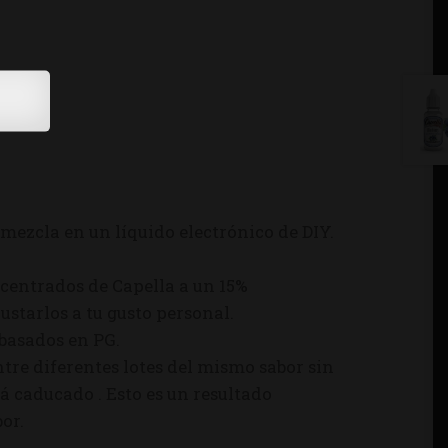
mezcla en un líquido electrónico de DIY.
centrados de Capella a un 15%
starlos a tu gusto personal.
 basados en PG.
tre diferentes lotes del mismo sabor sin
á caducado . Esto es un resultado
or.