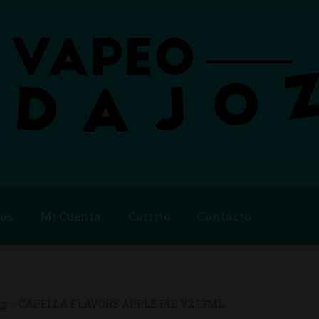
os
Mi Cuenta
Carrito
Contacto
Blog
Carrito
Checkout
Condiciones de compra
Contac
ago
Métodos de Pago
Mi Cuenta
Política de Cookies
rs
CAPELLA FLAVORS APPLE PIE V2 13ML