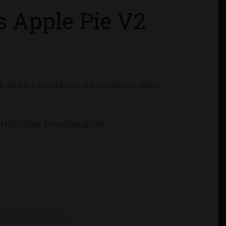
s Apple Pie V2
ML
es un e-liquid con un autentico sabor
tificiales, Propilenglicol.