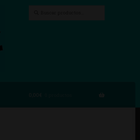
Buscar
Buscar
por:
0,00
€
0 productos
to