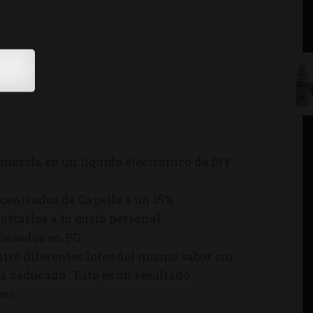
mezcla en un líquido electrónico de DIY.
centrados de Capella a un 15%
starlos a tu gusto personal.
 basados en PG.
tre diferentes lotes del mismo sabor sin
á caducado . Esto es un resultado
or.