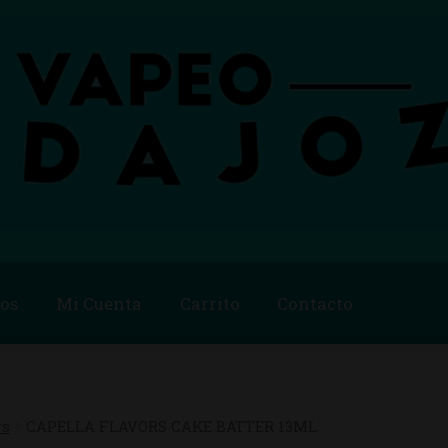
os
Mi Cuenta
Carrito
Contacto
Blog
Carrito
Checkout
Condiciones de compra
Contac
ago
Métodos de Pago
Mi Cuenta
Política de Cookies
rs
CAPELLA FLAVORS CAKE BATTER 13ML