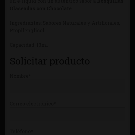
un e-liquid con un autentico sabor a
Rosquillas
Tienda
Glaseadas con Chocolate
.
Ingredientes: Sabores Naturales y Artificiales,
Propilenglicol.
Capacidad: 13ml
Solicitar producto
Nombre*
Correo electrónico*
Teléfono*