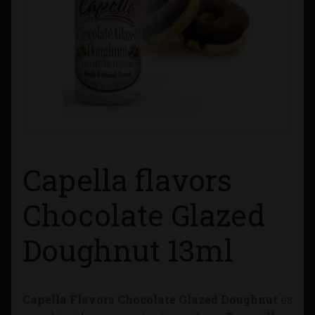
Contacto
Información sobre Envíos
Métodos de Pago
Métodos de Pago
Capella flavors
Mi Cuenta
Chocolate Glazed
Política de Cookies
Doughnut 13ml
Política de Privacidad
Quienes Somos
Capella Flavors Chocolate Glazed Doughnut
es