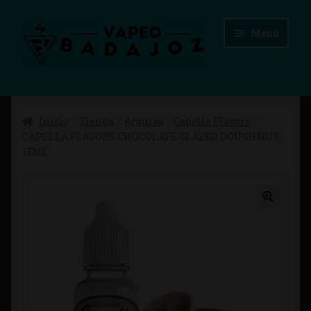
Ir
Ir
Menú
a
al
la
contenido
navegación
Inicio
Inicio
Tienda
Aromas
Capella Flavors
Advertencias Legales
CAPELLA FLAVORS CHOCOLATE GLAZED DOUGHNUT
13ML
Aviso Legal
Blog
Carrito
Checkout
Condiciones de compra