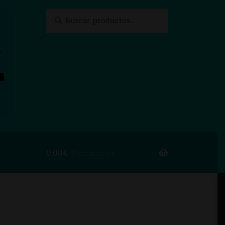
Buscar
Buscar
por:
0,00
€
0 productos
to