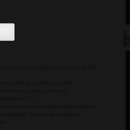
mezcla en un líquido electrónico de DIY.
centrados de Capella a un 15%
starlos a tu gusto personal.
 basados en PG.
tre diferentes lotes del mismo sabor sin
á caducado . Esto es un resultado
or.