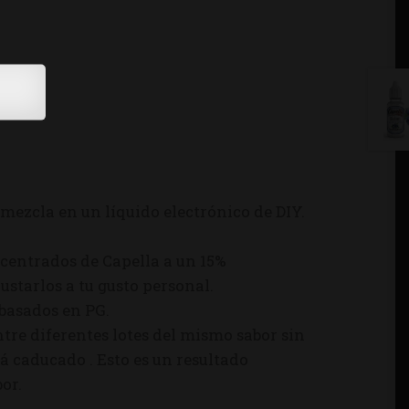
mezcla en un líquido electrónico de DIY.
centrados de Capella a un 15%
starlos a tu gusto personal.
 basados en PG.
tre diferentes lotes del mismo sabor sin
á caducado . Esto es un resultado
or.