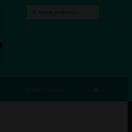
Buscar
Buscar
por:
0,00
€
0 productos
to