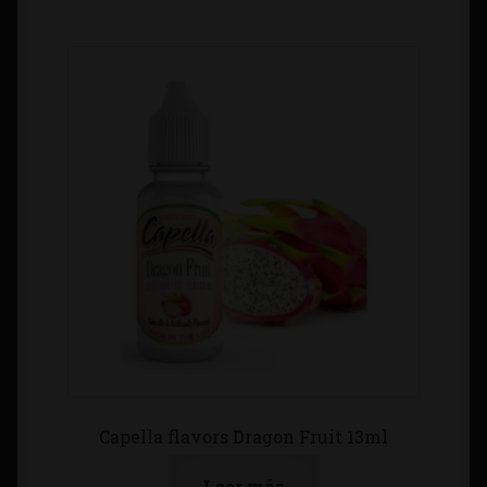
Capella flavors Dragon Fruit 13ml
Leer más