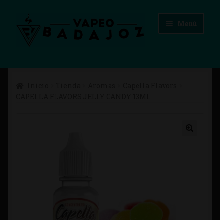
Ir
Ir
Menú
a
al
la
contenido
navegación
Inicio
Inicio
Tienda
Aromas
Capella Flavors
Advertencias Legales
CAPELLA FLAVORS JELLY CANDY 13ML
Aviso Legal
Blog
Carrito
Checkout
Condiciones de compra