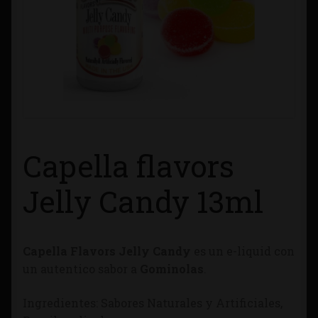
Contacto
Información sobre Envíos
Métodos de Pago
Métodos de Pago
Capella flavors
Mi Cuenta
Jelly Candy 13ml
Política de Cookies
Capella Flavors Jelly Candy
es un e-liquid con
Política de Privacidad
un autentico sabor a
Gominolas
.
Quienes Somos
Ingredientes: Sabores Naturales y Artificiales,