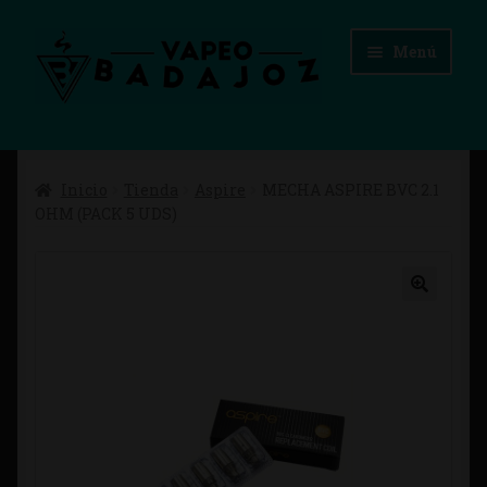
Ir
Ir
Menú
a
al
la
contenido
navegación
Inicio
Inicio
Tienda
Aspire
MECHA ASPIRE BVC 2.1
Advertencias Legales
OHM (PACK 5 UDS)
Aviso Legal
Blog
Carrito
Checkout
Condiciones de compra