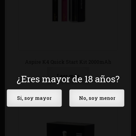
Aspire K4 Quick Start Kit 2000mAh
Leer más
¿Eres mayor de 18 años?