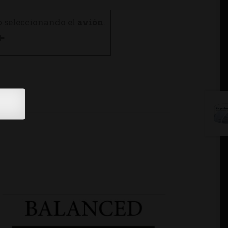
o seleccionando el
avión
.