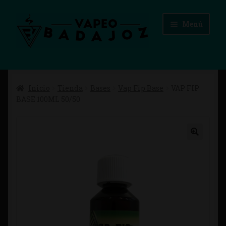
Ir
Ir
Menú
a
al
la
contenido
navegación
Inicio
Inicio
Tienda
Bases
Vap Fip Base
VAP FIP
Advertencias Legales
BASE 100ML 50/50
Aviso Legal
Blog
Carrito
Checkout
Condiciones de compra