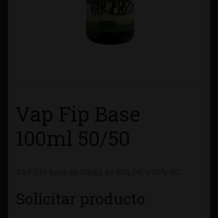
Contacto
Información sobre Envíos
Métodos de Pago
Métodos de Pago
Vap Fip Base
Mi Cuenta
100ml 50/50
Política de Cookies
VAP FIP base de 100ml de 50% PG y 50% VG.
Política de Privacidad
Solicitar producto
Quienes Somos