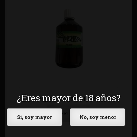
¿Eres mayor de 18 años?
Vap Fip Base 500ml 50/50
Leer más