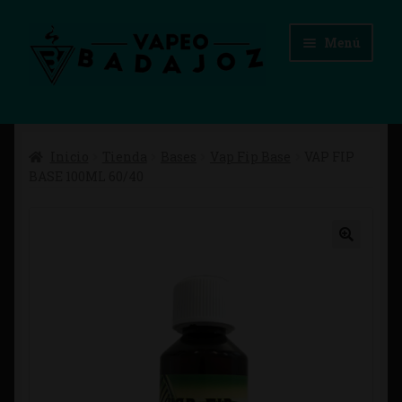
Ir
Ir
Menú
a
al
la
contenido
navegación
Inicio
Inicio
Tienda
Bases
Vap Fip Base
VAP FIP
Advertencias Legales
BASE 100ML 60/40
Aviso Legal
Blog
Carrito
Checkout
Condiciones de compra