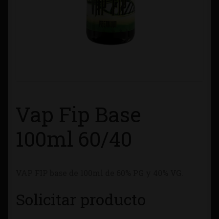
Contacto
Información sobre Envíos
Métodos de Pago
Métodos de Pago
Vap Fip Base
Mi Cuenta
100ml 60/40
Política de Cookies
VAP FIP base de 100ml de 60% PG y 40% VG.
Política de Privacidad
Solicitar producto
Quienes Somos