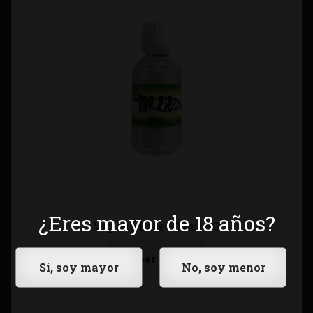
¿Eres mayor de 18 años?
Vap Fip Base 200ml PG
Leer más