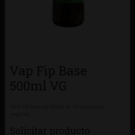
Contacto
Información sobre Envíos
Métodos de Pago
Métodos de Pago
Vap Fip Base
Mi Cuenta
500ml VG
Política de Cookies
VAP FIP base de 500ml de VG (glicerina
Política de Privacidad
vegetal).
Quienes Somos
Solicitar producto