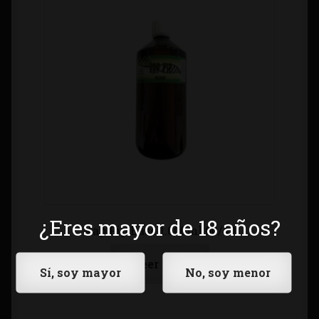
¿Eres mayor de 18 años?
Vap Fip Base 1.000ml 60/40
Leer más