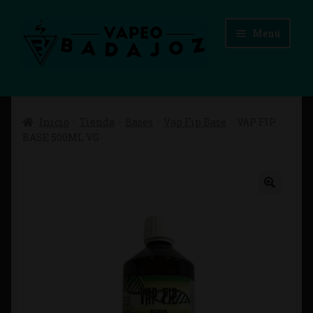
Ir
Ir
Menú
a
al
la
contenido
navegación
Inicio
Inicio
Tienda
Bases
Vap Fip Base
VAP FIP
Advertencias Legales
BASE 500ML VG
Aviso Legal
Blog
Carrito
Checkout
Condiciones de compra