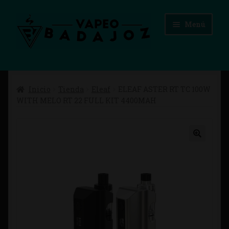
Ir
Ir
Menú
a
al
la
contenido
navegación
Inicio
Inicio
Tienda
Eleaf
ELEAF ASTER RT TC 100W
Advertencias Legales
WITH MELO RT 22 FULL KIT 4400MAH
Aviso Legal
Blog
Carrito
Checkout
Condiciones de compra