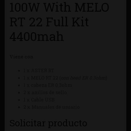
100W With MELO
Tienda
RT 22 Full Kit
4400mah
Viene con
1 x ASTER RT
1 x MELO RT 22 (
con head ER 0.3ohm
)
1 x cabeza ER 0.3ohm
2 x anillos de sello
1 x Cable USB
2 x Manuales de usuario
Solicitar producto