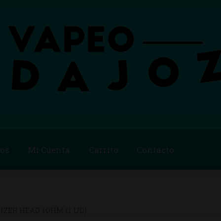
os
Mi Cuenta
Carrito
Contacto
Blog
Carrito
Checkout
Condiciones de compra
Contac
ago
Métodos de Pago
Mi Cuenta
Política de Cookies
IZER HEAD 1OHM (1 UD)