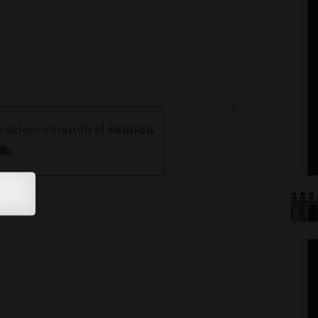
o seleccionando el
camión
.