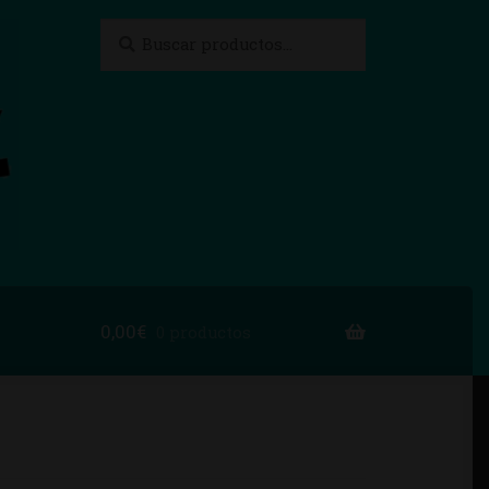
Buscar
Buscar
por:
0,00
€
0 productos
to