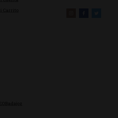
i Carrito
EOBadajoz