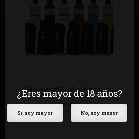
Eleaf Ikuu i80 Kit With Melo 4 (2ml)
¿Eres mayor de 18 años?
Leer más