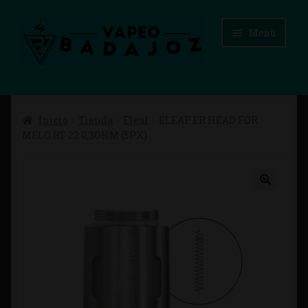
Ir
Ir
Menú
a
al
la
contenido
navegación
Inicio
Inicio
Tienda
Eleaf
ELEAF ER HEAD FOR
Advertencias Legales
MELO RT 22 0,3OHM (5PX)
Aviso Legal
Blog
Carrito
Checkout
Condiciones de compra