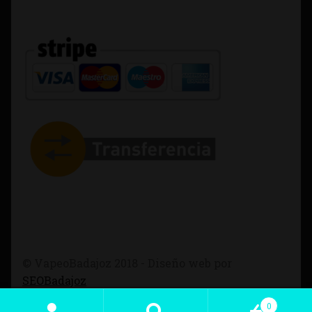
© VapeoBadajoz 2018 - Diseño web por
SEOBadajoz
0