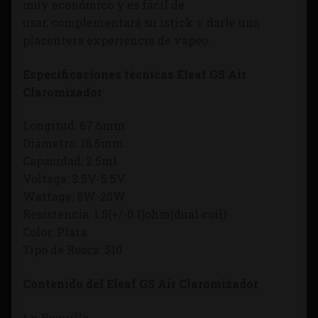
muy económico y es fácil de
usar, complementará su istick y darle una
placentera experiencia de vapeo.
Especificaciones técnicas Eleaf GS Air
Claromizador
Longitud: 67.6mm
Diámetro: 16.5mm
Capacidad: 2.5ml
Voltage: 3.5V-5.5V
Wattage: 8W-20W
Resistencia: 1.5(+/-0.1)ohm(dual coil)
Color: Plata
Tipo de Rosca: 510
Contenido del Eleaf GS Air Claromizador
1 x Boquilla