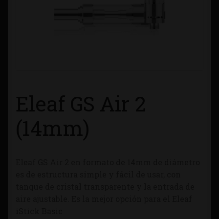
Contacto
Información sobre Envíos
Métodos de Pago
Eleaf GS Air 2
Métodos de Pago
(14mm)
Mi Cuenta
Política de Cookies
Eleaf GS Air 2 en formato de 14mm de diámetro
es de estructura simple y fácil de usar, con
Política de Privacidad
tanque de cristal transparente y la entrada de
aire ajustable. Es la mejor opción para el Eleaf
Quienes Somos
iStick Basic