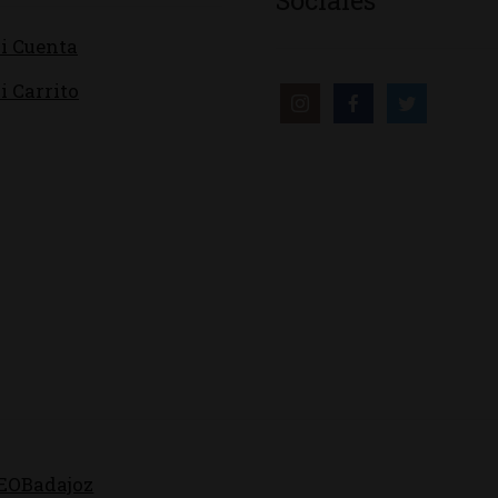
i Cuenta
i Carrito
EOBadajoz