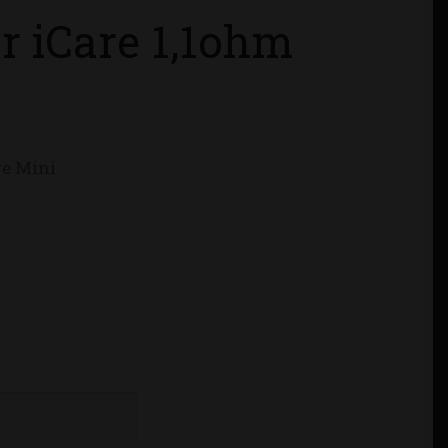
or iCare 1,1ohm
re Mini