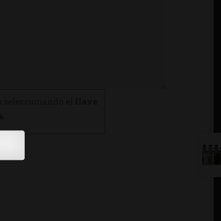
o seleccionando el
llave
.