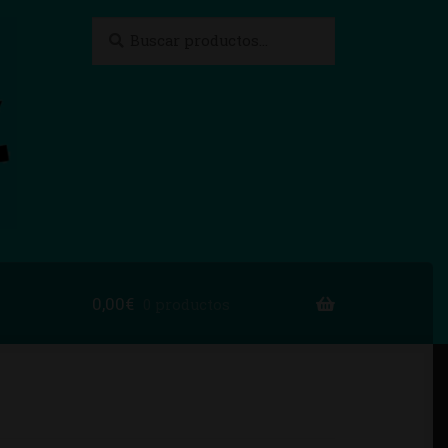
Buscar
Buscar
por:
0,00
€
0 productos
to