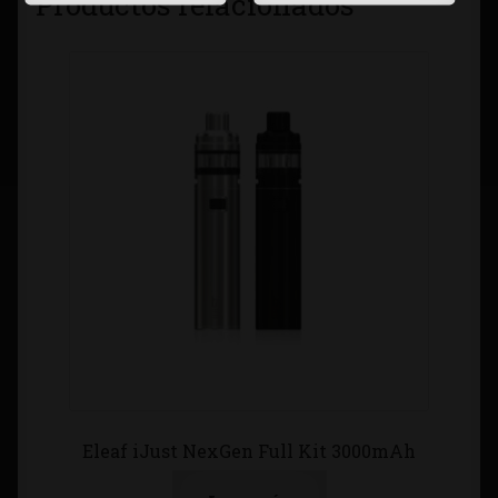
Productos relacionados
Eleaf iJust NexGen Full Kit 3000mAh