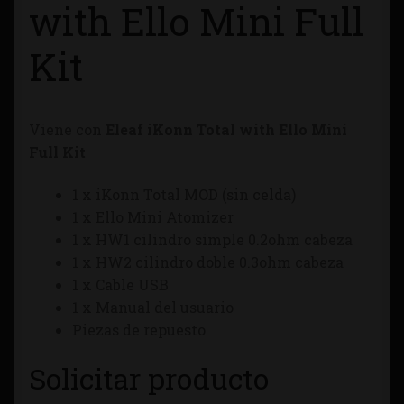
with Ello Mini Full
Tienda
Kit
Viene con
Eleaf iKonn Total with Ello Mini
Full Kit
1 x iKonn Total MOD (sin celda)
1 x Ello Mini Atomizer
1 x HW1 cilindro simple 0.2ohm cabeza
1 x HW2 cilindro doble 0.3ohm cabeza
1 x Cable USB
1 x Manual del usuario
Piezas de repuesto
Solicitar producto