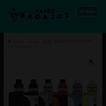
Ir
Ir
Menú
a
al
la
contenido
navegación
Inicio
Inicio
Tienda
Eleaf
ELEAF ISTICK PICO 25
Advertencias Legales
KIT CON ELLO
Aviso Legal
Blog
Carrito
Checkout
Condiciones de compra