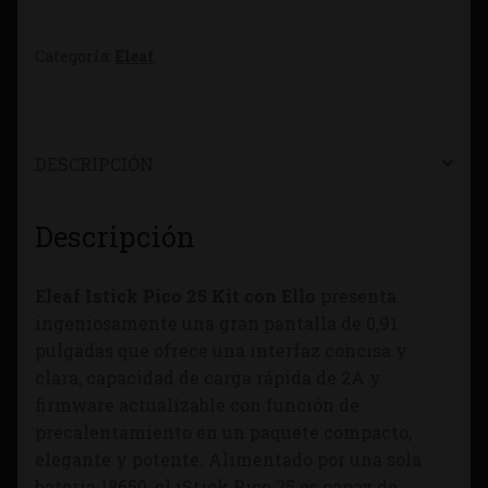
Categoría:
Eleaf
DESCRIPCIÓN
Descripción
Eleaf Istick Pico 25 Kit con Ello
presenta
ingeniosamente una gran pantalla de 0,91
pulgadas que ofrece una interfaz concisa y
clara, capacidad de carga rápida de 2A y
firmware actualizable con función de
precalentamiento en un paquete compacto,
elegante y potente. Alimentado por una sola
batería 18650, el iStick Pico 25 es capaz de