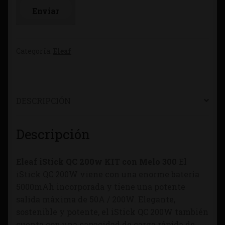
Categoría:
Eleaf
DESCRIPCIÓN
Descripción
Eleaf iStick QC 200w KIT con Melo 300
El
iStick QC 200W viene con una enorme batería
5000mAh incorporada y tiene una potente
salida máxima de 50A / 200W. Elegante,
sostenible y potente, el iStick QC 200W también
cuenta con una capacidad de carga rápida de