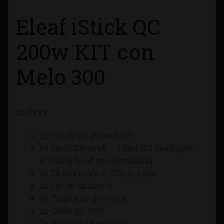
Tienda
Eleaf iStick QC
200w KIT con
Melo 300
Incluye
1x iStick QC 200W Mod
1x Melo 300 tank – 3.5ml (ES Sextuple-
0.17ohm head pre-instalada)
1x ES Sextuple-0.17ohm head
1x Set de anillos O
1x Tarjeta de garantía
1x Cable QC USB
2x Manual de usuario