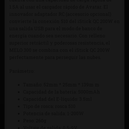
1.5A al usar el cargador rápido de Avatar. El
innovador adaptador RC (accesorio opcional)
convierte la conexión 510 del iStick QC 200W en
una salida USB para el modo de banco de
energía cuando sea necesario. Con relleno
superior retráctil y poderosas resistencia, el
MELO 300 se combina con el iStick QC 200W
perfectamente para perseguir las nubes.
Parámetro:
Tamaño: 52mm * 25mm * 139m m
Capacidad de la batería: 5000mAh
Capacidad del E-líquido: 3.5ml
Tipo de rosca: rosca 510
Potencia de salida: 1-200W
Peso: 260g
Voltaje de salida: 0.5-9V