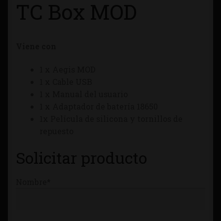
TC Box MOD
Tienda
Viene con
1 x Aegis MOD
1 x Cable USB
1 x Manual del usuario
1 x Adaptador de batería 18650
1x Película de silicona y tornillos de
repuesto
Solicitar producto
Nombre*