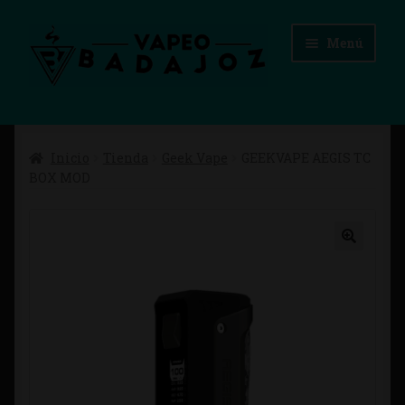
Ir
Ir
Menú
a
al
la
contenido
navegación
Inicio
Inicio
Tienda
Geek Vape
GEEKVAPE AEGIS TC
Advertencias Legales
BOX MOD
Aviso Legal
Blog
Carrito
Checkout
Condiciones de compra