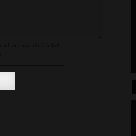
o seleccionando el
árbol
.