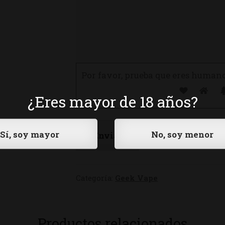
Por favor, prueba que eres human
¿Eres mayor de 18 años?
Categoría:
Geek Vape
Productos relacionados