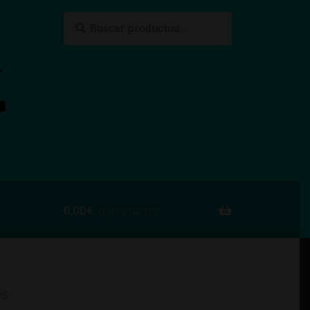
Buscar
Buscar
por:
0,00
€
0 productos
to
OS