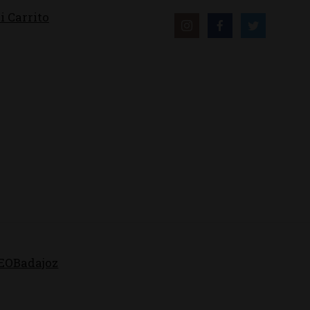
i Carrito
EOBadajoz