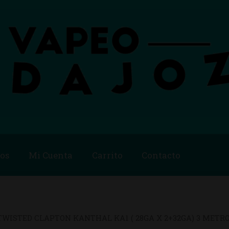
os
Mi Cuenta
Carrito
Contacto
Blog
Carrito
Checkout
Condiciones de compra
Contac
ago
Métodos de Pago
Mi Cuenta
Política de Cookies
TWISTED CLAPTON KANTHAL KA1 ( 28GA X 2+32GA) 3 METR