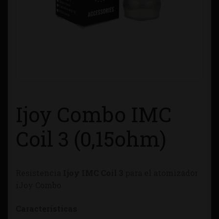
Contacto
Información sobre Envíos
Métodos de Pago
Métodos de Pago
Ijoy Combo IMC
Mi Cuenta
Coil 3 (0,15ohm)
Política de Cookies
Resistencia
Ijoy IMC Coil 3
para el atomizador
Política de Privacidad
iJoy Combo
Quienes Somos
Características