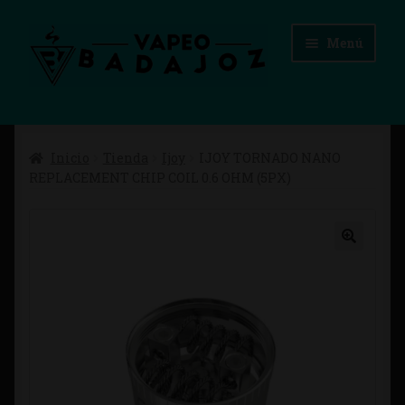
Ir
Ir
Menú
a
al
la
contenido
navegación
Inicio
Inicio
Tienda
Ijoy
IJOY TORNADO NANO
Advertencias Legales
REPLACEMENT CHIP COIL 0.6 OHM (5PX)
Aviso Legal
Blog
Carrito
Checkout
Condiciones de compra