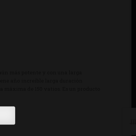
 aún más potente y con una larga
tiene año increíble larga duración
 máxima de 150 vatios. Es un producto