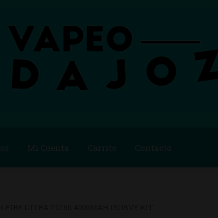
os
Mi Cuenta
Carrito
Contacto
Blog
Carrito
Checkout
Condiciones de compra
Contac
ago
Métodos de Pago
Mi Cuenta
Política de Cookies
LFIRE ULTRA TC150 4000MAH ISUBVE KIT