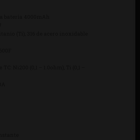
 la batería 4000mAh
W
tanio (Ti), 316 de acero inoxidable
 600F
C: Ni200 (0,1 – 1.0ohm), Ti (0,1 –
0A
onstante