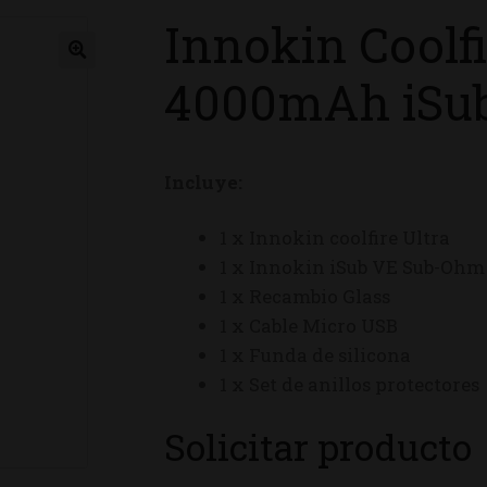
Innokin Coolfi
ienda
4000mAh iSub
Incluye:
1 x Innokin coolfire Ultra
1 x Innokin iSub VE Sub-Oh
1 x Recambio Glass
1 x Cable Micro USB
1 x Funda de silicona
1 x Set de anillos protectores
Solicitar producto