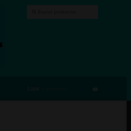
Buscar
Buscar
por:
0,00
€
0 productos
to