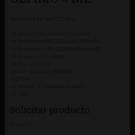
Tienda
Contenido del set ULTIMO:
1 x Atomizador Joyetech ULTIMO
1 x Resistencia MG Clapton 0.5ohm DL
1 x Resistencia MG Ceramic 0.5ohm DL
1 x Depósito de repuesto
1 x Drip tip Extra
Juntas tóricas de repuesto
Algodón
1 x Manual y tarjeta de garantía
1 x Caja
Solicitar producto
Nombre*