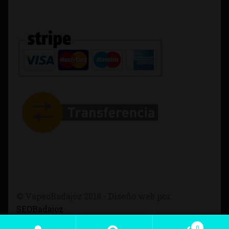
© VapeoBadajoz 2018 - Diseño web por
SEOBadajoz
0