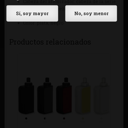
Cabeza del atomizador: cabeza de la serie
de ProC-BF / cabeza de la serie de ProC-
BFL
Color: plata, negro
Productos relacionados