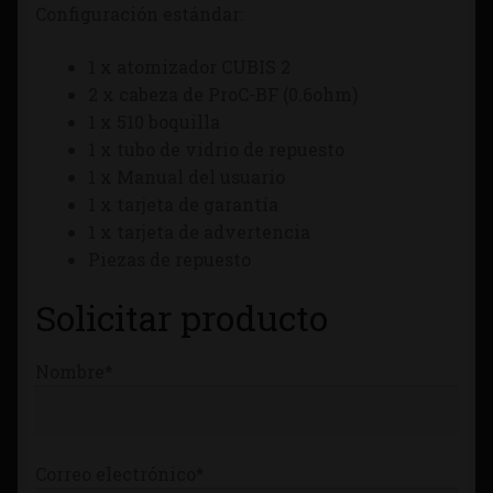
Configuración estándar:
Tienda
1 x atomizador CUBIS 2
2 x cabeza de ProC-BF (0.6ohm)
1 x 510 boquilla
1 x tubo de vidrio de repuesto
1 x Manual del usuario
1 x tarjeta de garantía
1 x tarjeta de advertencia
Piezas de repuesto
Solicitar producto
Nombre*
Correo electrónico*