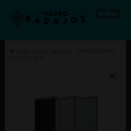
Ir
Ir
Menú
a
al
la
contenido
navegación
Inicio
Inicio
Tienda
Joyetech
JOYETECH CUBOID
Advertencias Legales
200 TC BOX MOD
Aviso Legal
Blog
Carrito
Checkout
Condiciones de compra