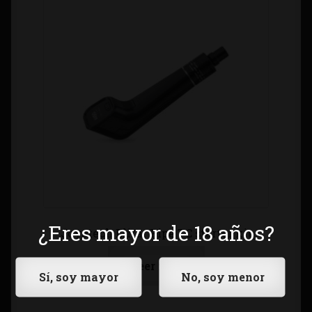
¿Eres mayor de 18 años?
Joyetech Elitar Pipe TC starter kit
Leer más