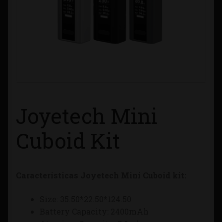
Contacto
Información sobre Envíos
Métodos de Pago
Métodos de Pago
Joyetech Mini
Mi Cuenta
Cuboid Kit
Política de Cookies
Características Joyetech Mini Cuboid kit:
Política de Privacidad
Size: 35.50*22.50*124.50
Quienes Somos
Battery Capacity: 2400mAh