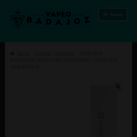
Ir
Ir
Menú
a
al
la
contenido
navegación
Inicio
Inicio
Tienda
Joyetech
JOYETECH
Advertencias Legales
NOTCHCOIL HEAD FOR CUBOID MINI / CUBIS 0,25
OHM (PACK 5)
Aviso Legal
Blog
Carrito
Checkout
Condiciones de compra