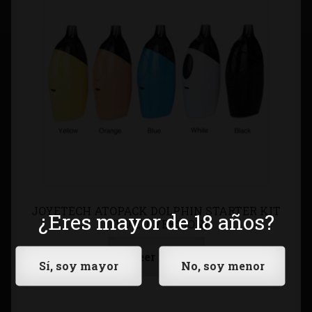
JOYETECH ATOPACK DOLPHIN STARTER KIT
¿Eres mayor de 18 años?
(TPD EU VERSION)
Leer más