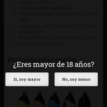
Diámetro: 22.0mm
Capacidad del E-líquido: 2ml
Cabezas aplicables: Cabezas de serie BFL y
BFXL
Cabezas de serie BF (excluir BF RBA) con
adaptador BF
Boquilla: Boquilla UNIMAX / boquilla 510
Colores: negro, plateado
Productos relacionados
¿Eres mayor de 18 años?