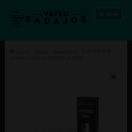
Ir
Ir
Menú
a
al
la
contenido
navegación
Inicio
Inicio
Tienda
Kangertech
KANGERTECH
Advertencias Legales
CERAMIC COIL 0,5 OHM (PACK DE 5)
Aviso Legal
Blog
Carrito
Checkout
Condiciones de compra