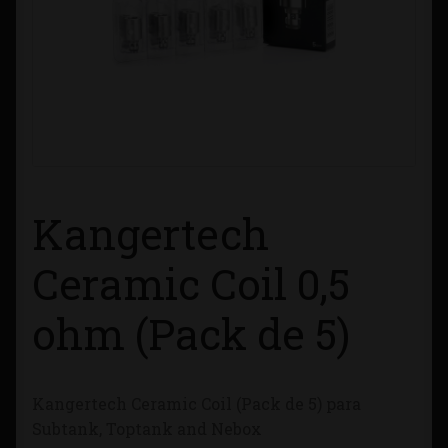
Contacto
Información sobre Envíos
Métodos de Pago
Métodos de Pago
Kangertech
Mi Cuenta
Ceramic Coil 0,5
Política de Cookies
ohm (Pack de 5)
Política de Privacidad
Kangertech Ceramic Coil (Pack de 5) para
Quienes Somos
Subtank, Toptank and Nebox