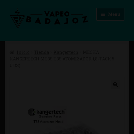
Ir
Ir
Menú
a
al
la
contenido
navegación
Inicio
Inicio
Tienda
Kangertech
MECHA
Advertencias Legales
KANGERTECH MT3S T3S ATOMIZADOR 1,8 (PACK 5
UDS)
Aviso Legal
Blog
Carrito
Checkout
Condiciones de compra