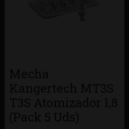
Contacto
Información sobre Envíos
Métodos de Pago
Métodos de Pago
Mecha
Mi Cuenta
Kangertech MT3S
Política de Cookies
T3S Atomizador 1,8
Política de Privacidad
(Pack 5 Uds)
Quienes Somos