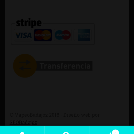
© VapeoBadajoz 2018 - Diseño web por
SEOBadajoz
0