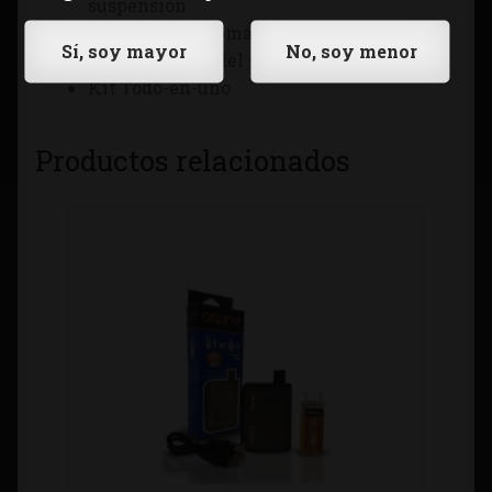
suspensión
El apagado automático
Carga a través del puerto USB
Kit Todo-en-uno
Productos relacionados