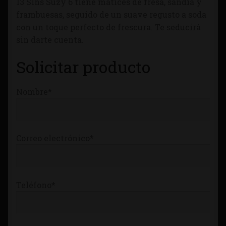
13 Sins Suzy 6 tiene matices de fresa, sandía y
Tienda
frambuesas, seguido de un suave regusto a soda
con un toque perfecto de frescura. Te seducirá
sin darte cuenta.
Solicitar producto
Nombre*
Correo electrónico*
Teléfono*