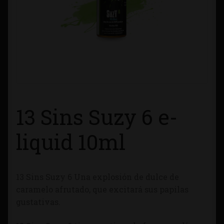
Contacto
Información sobre Envíos
Métodos de Pago
Métodos de Pago
13 Sins Suzy 6 e-
Mi Cuenta
liquid 10ml
Política de Cookies
13 Sins Suzy 6 Una explosión de dulce de
Política de Privacidad
caramelo afrutado, que excitará sus papilas
gustativas.
Quienes Somos