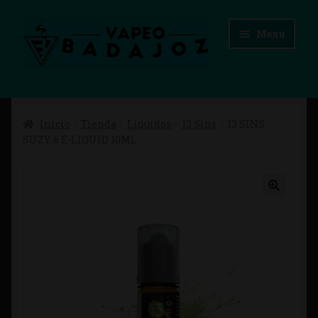
Ir
Ir
Menú
a
al
la
contenido
navegación
Inicio
Inicio
Tienda
Líquidos
13 Sins
13 SINS
Advertencias Legales
SUZY 6 E-LIQUID 10ML
Aviso Legal
Blog
Carrito
Checkout
Condiciones de compra