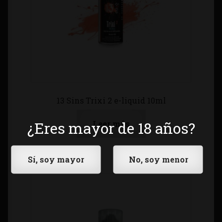
13 Sins Trixi 2 e-liquid 10ml
Leer más
¿Eres mayor de 18 años?