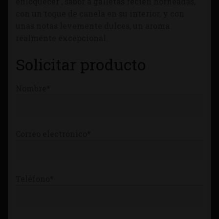
enloquecer , sabor a galletas recién horneadas,
Tienda
con un toque de canela en su interior, y con
unas notas levemente dulces, un aroma
realmente excepcional.
Solicitar producto
Nombre*
Correo electrónico*
Teléfono*