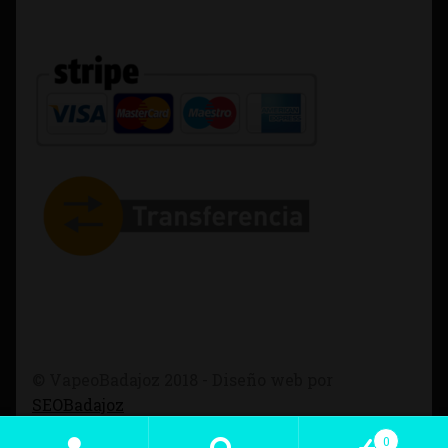
© VapeoBadajoz 2018 - Diseño web por
SEOBadajoz
0