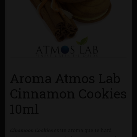
Contacto
Información sobre Envíos
Métodos de Pago
Métodos de Pago
Aroma Atmos Lab
Mi Cuenta
Cinnamon Cookies
Política de Cookies
10ml
Política de Privacidad
Quienes Somos
Cinamoon
Cookies
es un aroma que te hará